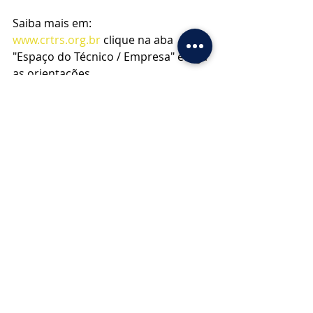
Saiba mais em: 
www.crtrs.org.br
 clique na aba 
"Espaço do Técnico / Empresa" e siga 
as orientações.
Em caso de dúvida, entre em 
contato: (51) 3014.9300
Posts recentes
Ver tudo