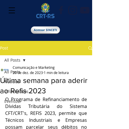
Post
All Posts
Comunicação e Marketing
All Posts
20 de dez. de 2023
1 min de leitura
Última semana para aderir
Notícias
ao Refis 2023
Informativos
O Programa de Refinanciamento de 
Eventos
Dívidas Tributária do Sistema 
CFT/CRT's, REFIS 2023, permite que 
Técnicos Industriais e Empresas 
possam parcelar seus débitos no 