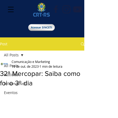
Post
All Posts
Comunicação e Marketing
All Posts
19 de out. de 2023
1 min de leitura
32ª Mercopar: Saiba como
Notícias
foi o 3º dia
Informativos
Eventos