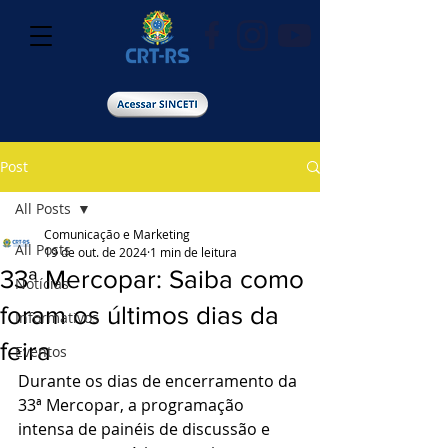
Post
All Posts
Comunicação e Marketing
All Posts
19 de out. de 2024
1 min de leitura
33ª Mercopar: Saiba como
Notícias
foram os últimos dias da
Informativos
feira
Eventos
Durante os dias de encerramento da 
33ª Mercopar, a programação 
intensa de painéis de discussão e 