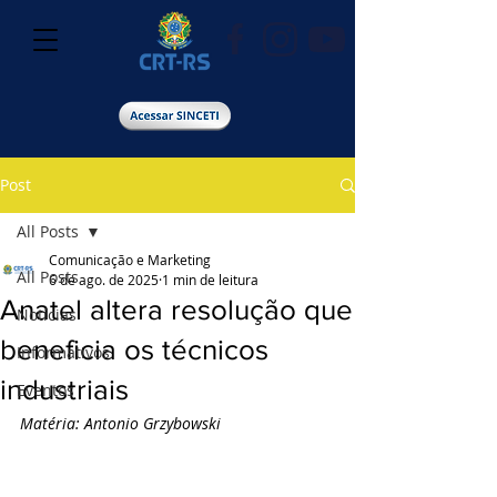
Post
All Posts
Comunicação e Marketing
All Posts
6 de ago. de 2025
1 min de leitura
Anatel altera resolução que
Notícias
beneficia os técnicos
Informativos
industriais
Eventos
Matéria: Antonio Grzybowski