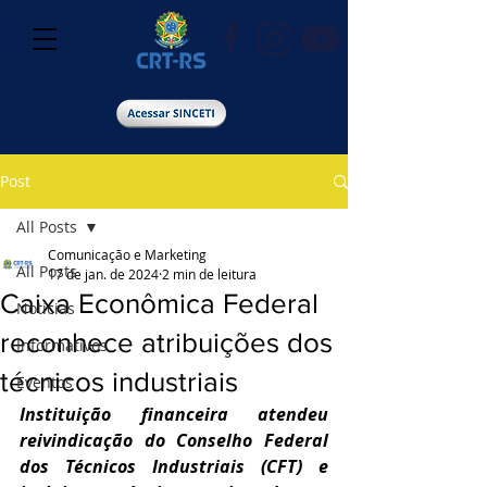
Post
All Posts
Comunicação e Marketing
All Posts
17 de jan. de 2024
2 min de leitura
Caixa Econômica Federal
Notícias
reconhece atribuições dos
Informativos
técnicos industriais
Eventos
Instituição financeira atendeu 
reivindicação do Conselho Federal 
dos Técnicos Industriais (CFT) e 