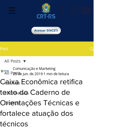
Post
All Posts
Comunicação e Marketing
All Posts
25 de jun. de 2019
1 min de leitura
Caixa Econômica retifica
Notícias
texto do Caderno de
Informativos
Orientações Técnicas e
Eventos
fortalece atuação dos
técnicos