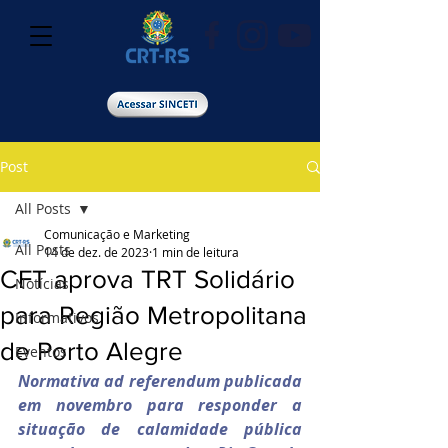
Post
All Posts
Comunicação e Marketing
All Posts
14 de dez. de 2023
1 min de leitura
CFT aprova TRT Solidário
Notícias
para Região Metropolitana
Informativos
de Porto Alegre
Eventos
Normativa ad referendum publicada 
em novembro para responder a 
situação de calamidade pública 