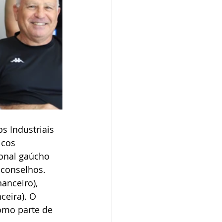
s Industriais 
icos 
ional gaúcho 
conselhos. 
anceiro), 
ceira). O 
omo parte de 