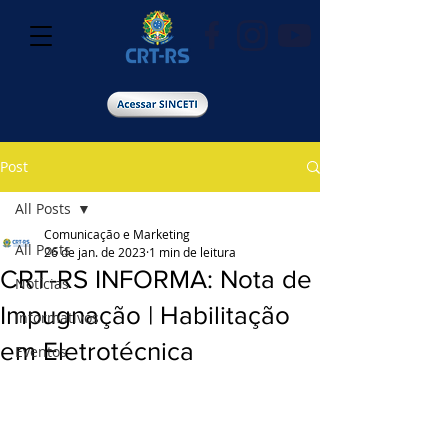
Post
All Posts
Comunicação e Marketing
All Posts
26 de jan. de 2023
1 min de leitura
CRT-RS INFORMA: Nota de
Notícias
Impugnação | Habilitação
Informativos
em Eletrotécnica
Eventos