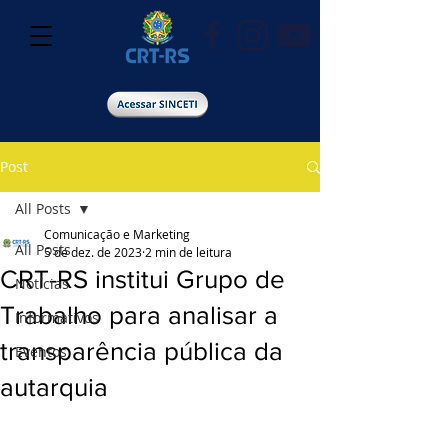
Post
All Posts
Comunicação e Marketing
All Posts
5 de dez. de 2023
2 min de leitura
CRT-RS institui Grupo de
Notícias
Trabalho para analisar a
Informativos
transparência pública da
Eventos
autarquia