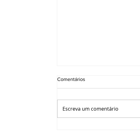
Comentários
Escreva um comentário
Projeto Integra CFT/CRTs
promove capacitação e
fortalece atuação integrada do