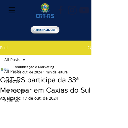
Post
All Posts
Comunicação e Marketing
All Posts
15 de out. de 2024
1 min de leitura
CRT-RS participa da 33ª
Notícias
Mercopar em Caxias do Sul
Informativos
Atualizado:
17 de out. de 2024
Eventos