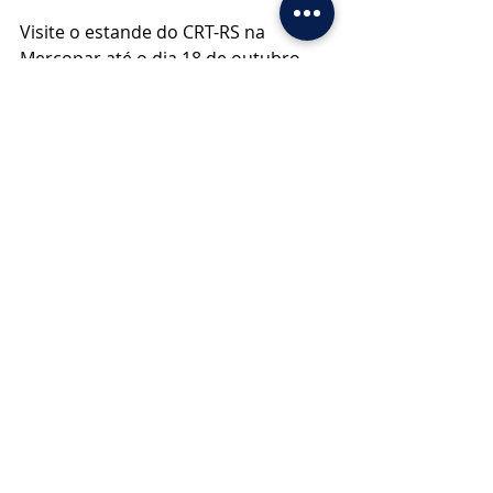
Visite o estande do CRT-RS na 
Mercopar até o dia 18 de outubro, 
das 13h às 20h, na X21.
Posts recentes
Ver tudo