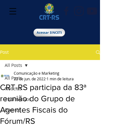
Post
All Posts
Comunicação e Marketing
All Posts
22 de jun. de 2022
1 min de leitura
CRT-RS participa da 83ª
Notícias
reunião do Grupo de
Informativos
Agentes Fiscais do
Eventos
Fórum/RS