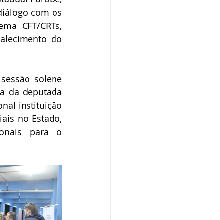
diálogo com os 
ema CFT/CRTs, 
alecimento do 
sessão solene 
va da deputada 
al instituição 
ais no Estado, 
onais para o 