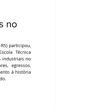
s no
S) participou, 
cola Técnica 
industriais no 
es, egressos, 
to à história 
do.