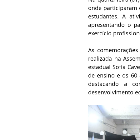
onde participaram 
estudantes. A ati
apresentando o pap
exercício profission
As comemorações ti
realizada na Assemb
estadual Sofia Cav
de ensino e os 60 
destacando a con
desenvolvimento ec