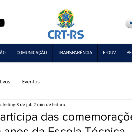
ÇÃO
COMUNICAÇÃO
TRANSPARÊNCIA
E-OUV
PE
tivos
Eventos
rketing
3 de jul.
2 min de leitura
articipa das comemoraçõ
0 anos da Escola Técnica