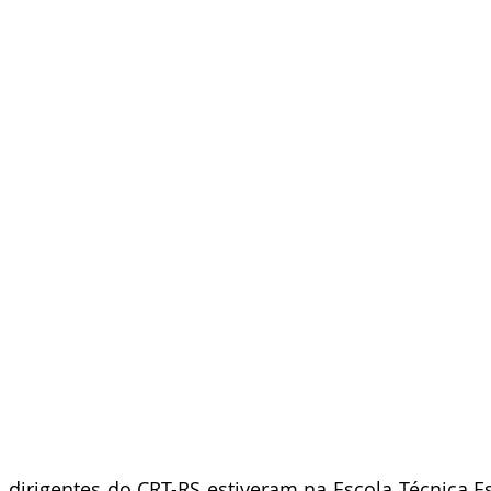
), dirigentes do CRT-RS estiveram na Escola Técnica Es