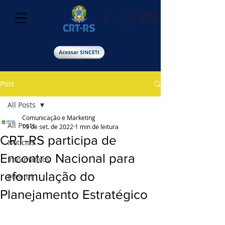
Post
All Posts
Comunicação e Marketing
All Posts
19 de set. de 2022
1 min de leitura
CRT-RS participa de
Notícias
Encontro Nacional para
Informativos
reformulação do
Eventos
Planejamento Estratégico