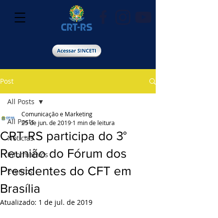
Post
All Posts
Comunicação e Marketing
All Posts
25 de jun. de 2019
1 min de leitura
CRT-RS participa do 3°
Notícias
Reunião do Fórum dos
Informativos
Presidentes do CFT em
Eventos
Brasília
Atualizado:
1 de jul. de 2019