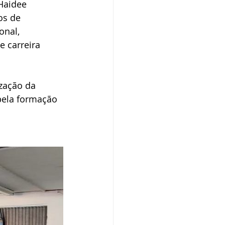
Haidee 
os de 
onal, 
 carreira 
zação da 
pela formação 