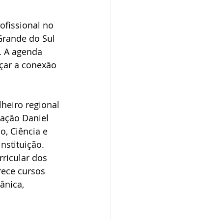
ofissional no 
Grande do Sul 
. A agenda 
rçar a conexão 
heiro regional 
zação Daniel 
, Ciência e 
nstituição. 
rricular dos 
rece cursos 
ânica, 