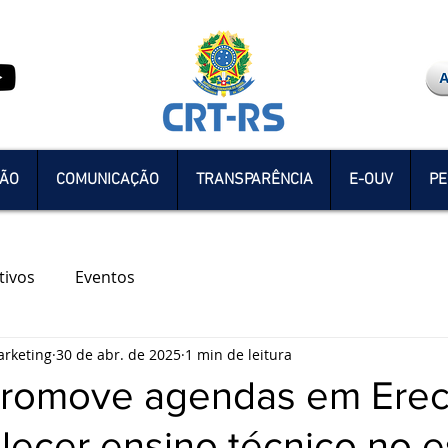
ÇÃO
COMUNICAÇÃO
TRANSPARÊNCIA
E-OUV
PE
tivos
Eventos
rketing
30 de abr. de 2025
1 min de leitura
romove agendas em Ere
alecer ensino técnico no 