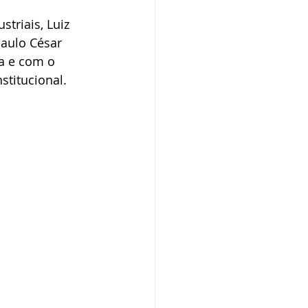
triais, Luiz 
aulo César 
a e com o 
titucional. 