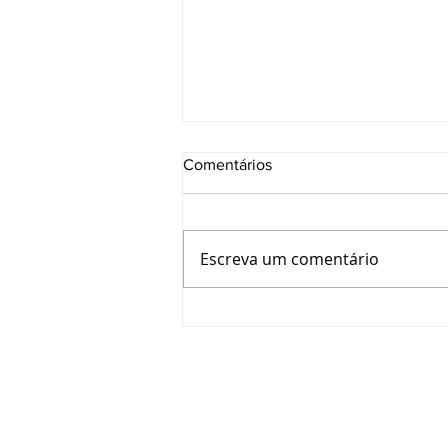
Comentários
Escreva um comentário
CRT-RS e SESI avançam em
parceria para ampliar
capacitação e oportunidades
aos Técnicos Industriais