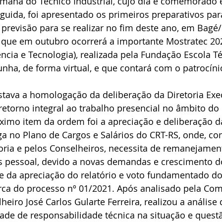
Semana do Técnico Industrial, cujo dia é comemorado 
ida, foi apresentado os primeiros preparativos par
previsão para se realizar no fim deste ano, em Bagé
ue em outubro ocorrerá a importante Mostratec 202
ência e Tecnologia), realizada pela Fundação Escola Té
unha, de forma virtual, e que contará com o patrocín
tava a homologação da deliberação da Diretoria Exec
retorno integral ao trabalho presencial no âmbito do
ximo item da ordem foi a apreciação e deliberação d
a no Plano de Cargos e Salários do CRT-RS, onde, co
oria e pelos Conselheiros, necessita de remanejament
 pessoal, devido a novas demandas e crescimento d
se da apreciação do relatório e voto fundamentado d
erca do processo nº 01/2021. Após analisado pela Com
eiro José Carlos Gularte Ferreira, realizou a análise 
idade de responsabilidade técnica na situação e questã