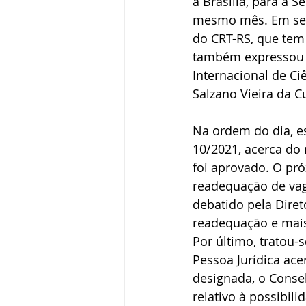
à Brasília, para a 
mesmo mês. Em segu
do CRT-RS, que tem 
também expressou q
Internacional de Ci
Salzano Vieira da C
Na ordem do dia, es
10/2021, acerca do 
foi aprovado. O pró
readequação de vag
debatido pela Diret
readequação e mais
Por último, tratou-
Pessoa Jurídica ac
designada, o Conselh
relativo à possibil