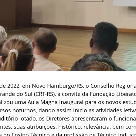
 de 2022, em Novo Hamburgo/RS, o Conselho Regional
Grande do Sul (CRT-RS), à convite da Fundação Liberat
ealizou uma Aula Magna inaugural para os novos estu
sos noturnos, dando assim início as atividades letiv
ditório lotado, os Diretores apresentaram o funcion
tes, suas atribuições, histórico, relevância, bem co
do Ensino Técnico e da profissão de Técnico Industr