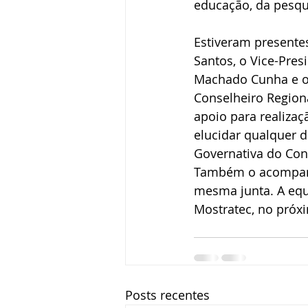
educação, da pesqui
Estiveram presentes
Santos, o Vice-Pres
Machado Cunha e o 
Conselheiro Regiona
apoio para realiza
elucidar qualquer 
Governativa do Cons
Também o acompanha
mesma junta. A equi
Mostratec, no próx
Posts recentes