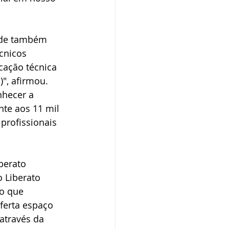
nde também 
cnicos 
cação técnica 
", afirmou. 
nhecer a 
nte aos 11 mil 
profissionais 
berato 
 Liberato 
o que 
ferta espaço 
através da 