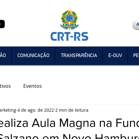
ÇÃO
COMUNICAÇÃO
TRANSPARÊNCIA
E-OUV
PE
tivos
Eventos
rketing
4 de ago. de 2022
2 min de leitura
ealiza Aula Magna na Fu
 Salzano em Novo Hambu