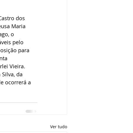
Castro dos 
eusa Maria 
go, o 
veis pelo 
osição para 
nta 
ei Vieira. 
Silva, da 
e ocorrerá a 
Ver tudo