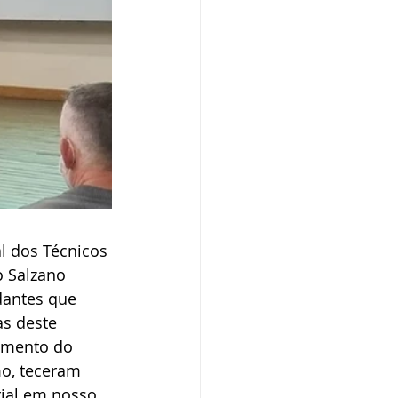
 dos Técnicos 
o Salzano 
dantes que 
as deste 
amento do 
mo, teceram 
ial em nosso 