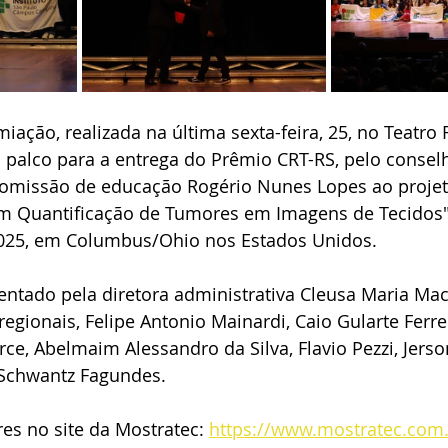
iação, realizada na última sexta-feira, 25, no Teatro
palco para a entrega do Prêmio CRT-RS, pelo conselh
omissão de educação Rogério Nunes Lopes ao projeto
 em Quantificação de Tumores em Imagens de Tecidos",
 2025, em Columbus/Ohio nos Estados Unidos.
sentado pela diretora administrativa Cleusa Maria M
egionais, Felipe Antonio Mainardi, Caio Gularte Ferre
ce, Abelmaim Alessandro da Silva, Flavio Pezzi, Jers
 Schwantz Fagundes.
es no site da Mostratec: 
https://www.mostratec.com.