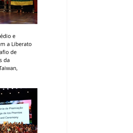
édio e 
m a Liberato 
afio de 
s da 
Taiwan, 