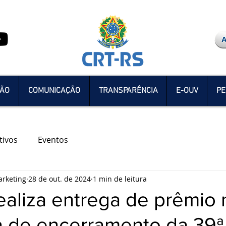
ÇÃO
COMUNICAÇÃO
TRANSPARÊNCIA
E-OUV
PE
tivos
Eventos
rketing
28 de out. de 2024
1 min de leitura
ealiza entrega de prêmio 
a de encerramento da 39ª