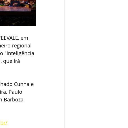
 FEEVALE, em 
eiro regional 
 "Inteligência 
 que irá 
achado Cunha e 
ira, Paulo 
on Barboza 
br/