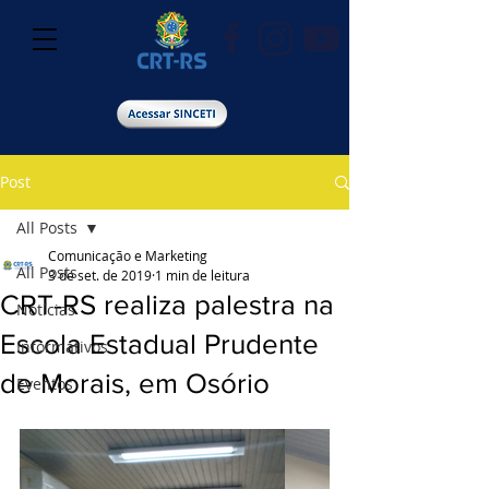
Post
All Posts
Comunicação e Marketing
All Posts
3 de set. de 2019
1 min de leitura
CRT-RS realiza palestra na
Notícias
Escola Estadual Prudente
Informativos
de Morais, em Osório
Eventos