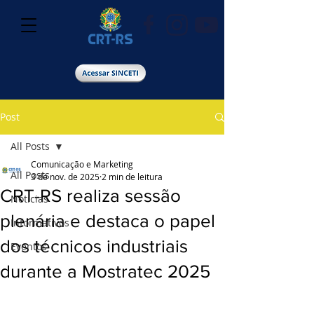
Post
All Posts
Comunicação e Marketing
All Posts
3 de nov. de 2025
2 min de leitura
CRT-RS realiza sessão
Notícias
plenária e destaca o papel
Informativos
dos técnicos industriais
Eventos
durante a Mostratec 2025