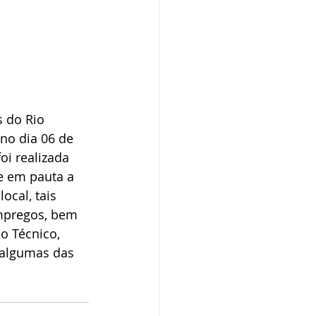
 do Rio 
no dia 06 de 
oi realizada 
ve em pauta a 
ocal, tais 
empregos, bem 
o Técnico, 
 algumas das 