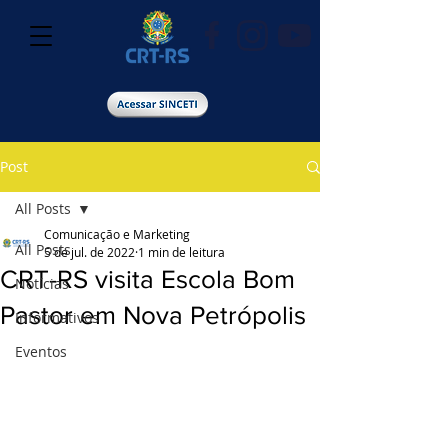
Post
All Posts
Comunicação e Marketing
All Posts
5 de jul. de 2022
1 min de leitura
CRT-RS visita Escola Bom
Notícias
Pastor em Nova Petrópolis
Informativos
Eventos