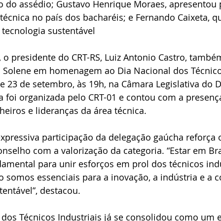
ão do assédio; Gustavo Henrique Moraes, apresentou p
 técnica no país dos bacharéis; e Fernando Caixeta, 
 tecnologia sustentável
, o presidente do CRT-RS, Luiz Antonio Castro, tamb
 Solene em homenagem ao Dia Nacional dos Técnicos 
de 23 de setembro, às 19h, na Câmara Legislativa do Di
a foi organizada pelo CRT-01 e contou com a presenç
heiros e lideranças da área técnica.
xpressiva participação da delegação gaúcha reforça 
selho com a valorização da categoria. “Estar em Bras
mental para unir esforços em prol dos técnicos indus
 somos essenciais para a inovação, a indústria e a c
entável”, destacou.
dos Técnicos Industriais já se consolidou como um 