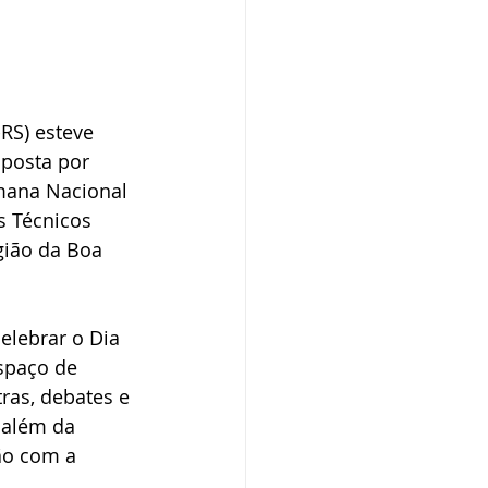
RS) esteve 
posta por 
emana Nacional 
s Técnicos 
gião da Boa 
lebrar o Dia 
spaço de 
ras, debates e 
 além da 
ão com a 