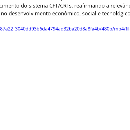
ecimento do sistema CFT/CRTs, reafirmando a relevânc
s no desenvolvimento econômico, social e tecnológico
eo/e87a22_3040dd93b6da4794ad32ba20d8a8fa4b/480p/mp4/fi