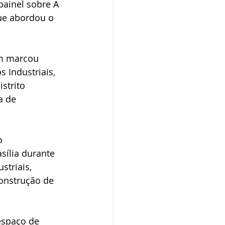
ainel sobre A 
que abordou o 
ém marcou 
Industriais, 
strito 
a de 
o 
ília durante 
triais, 
onstrução de 
espaço de 