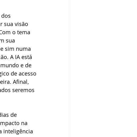
 dos 
r sua visão 
 Com o tema 
em sua 
 e sim numa 
ão. A IA está 
o mundo e de 
gico de acesso 
ra. Afinal, 
tados seremos 
ias de 
impacto na 
 inteligência 