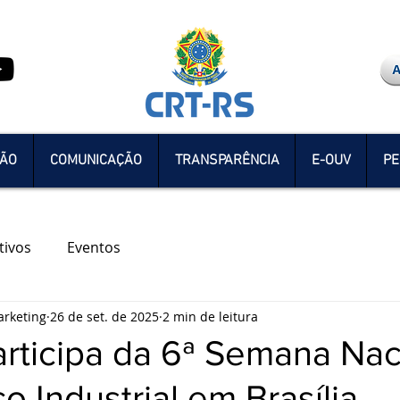
ÇÃO
COMUNICAÇÃO
TRANSPARÊNCIA
E-OUV
PE
tivos
Eventos
rketing
26 de set. de 2025
2 min de leitura
rticipa da 6ª Semana Nac
o Industrial em Brasília