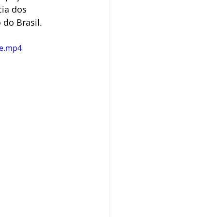
ia dos 
 do Brasil.
le.mp4