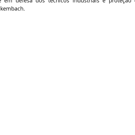
e em defesa dos técnicos industriais e proteção d
ckembach.