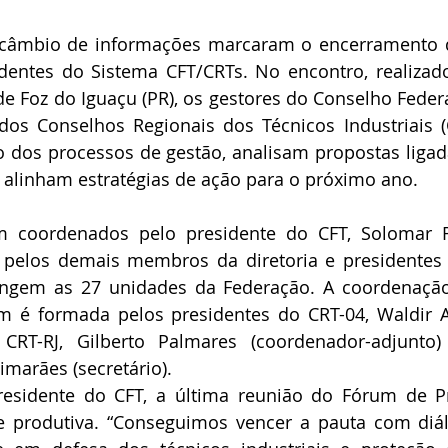
ercâmbio de informações marcaram o encerramento d
entes do Sistema CFT/CRTs. No encontro, realizado
e de Foz do Iguaçu (PR), os gestores do Conselho Feder
e dos Conselhos Regionais dos Técnicos Industriais 
 dos processos de gestão, analisam propostas ligada
e alinham estratégias de ação para o próximo ano. 
m coordenados pelo presidente do CFT, Solomar 
 pelos demais membros da diretoria e presidentes 
angem as 27 unidades da Federação. A coordenaçã
m é formada pelos presidentes do CRT-04, Waldir A
 CRT-RJ, Gilberto Palmares (coordenador-adjunto)
marães (secretário).
residente do CFT, a última reunião do Fórum de Pr
e e produtiva. “Conseguimos vencer a pauta com diá