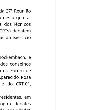
a 27ª Reunião 
 nesta quinta-
al dos Técnicos 
(CRTs) debatem 
s ao exercício 
Rockembach, e 
dos conselhos 
o do Fórum de 
parecido Rosa 
 e do CRT-01, 
esidentes, em 
logo e debates 