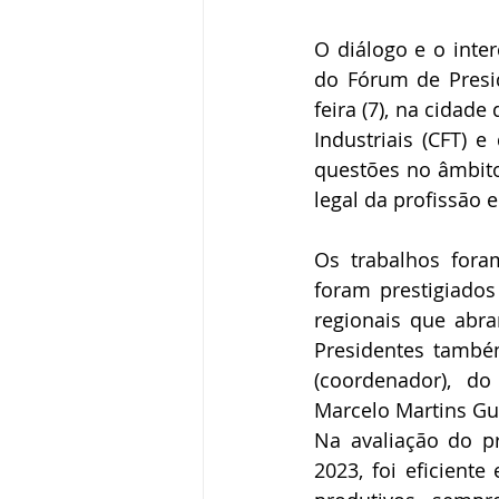
O diálogo e o int
do Fórum de Presid
feira (7), na cidad
Industriais (CFT) 
questões no âmbito
legal da profissão 
Os trabalhos fora
foram prestigiados
regionais que abr
Presidentes també
(coordenador), do
Marcelo Martins Gui
Na avaliação do p
2023, foi eficient