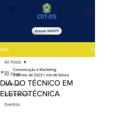
Post
All Posts
Comunicação e Marketing
All Posts
9 de nov. de 2023
1 min de leitura
DIA DO TÉCNICO EM
Notícias
ELETROTÉCNICA
Informativos
Eventos