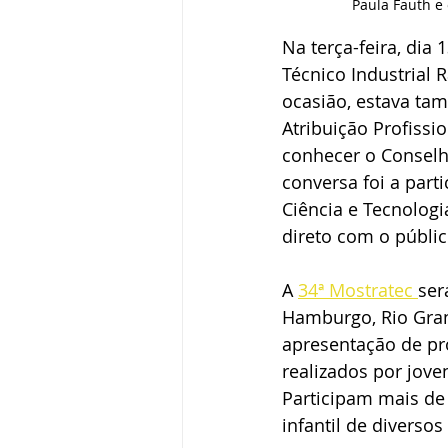
Paula Fauth e 
Na terça-feira, dia 
Técnico Industrial 
ocasião, estava ta
Atribuição Profissi
conhecer o Conselho
conversa foi a part
Ciência e Tecnologi
direto com o públi
A 
34ª Mostratec 
ser
Hamburgo, Rio Grand
apresentação de pr
realizados por jove
Participam mais de 
infantil de diverso