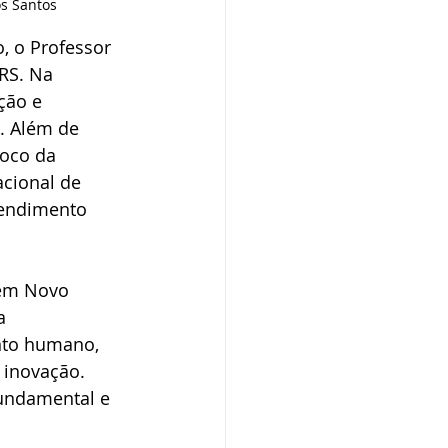
os Santos
, o Professor 
RS. Na 
ção e 
. Além de 
foco da 
acional de 
tendimento 
 em Novo 
a 
nto humano, 
 inovação. 
fundamental e 