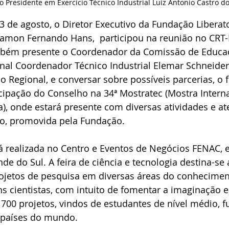
o Presidente em Exercício Técnico Industrial Luiz Antonio Castro d
13 de agosto, o Diretor Executivo da Fundação Liberato
Ramon Fernando Hans,  participou na reunião no CRT-
mbém presente o Coordenador da Comissão de Educa
onal Coordenador Técnico Industrial Elemar Schneider
 Regional, e conversar sobre possíveis parcerias, o 
icipação do Conselho na 34ª Mostratec (Mostra Intern
a), onde estará presente com diversas atividades e a
co, promovida pela Fundação. 
á realizada no Centro e Eventos de Negócios FENAC,
e do Sul. A feira de ciência e tecnologia destina-se 
ojetos de pesquisa em diversas áreas do conhecime
ns cientistas, com intuito de fomentar a imaginação e
700 projetos, vindos de estudantes de nível médio, 
s países do mundo.