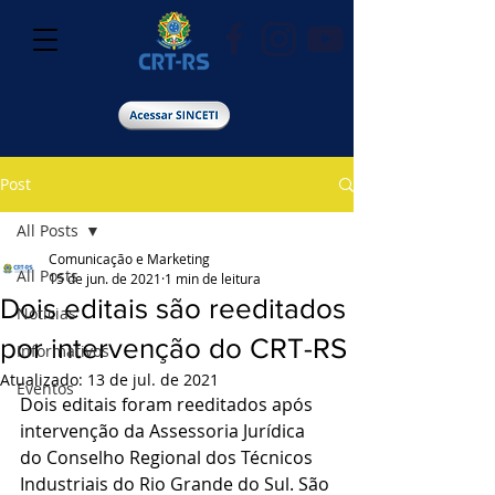
Post
All Posts
Comunicação e Marketing
All Posts
15 de jun. de 2021
1 min de leitura
Dois editais são reeditados
Notícias
por intervenção do CRT-RS
Informativos
Atualizado:
13 de jul. de 2021
Eventos
Dois editais foram reeditados após 
intervenção da Assessoria Jurídica 
do Conselho Regional dos Técnicos 
Industriais do Rio Grande do Sul. São 