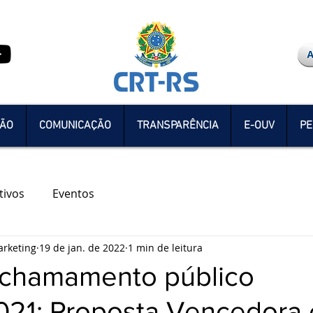
ÇÃO
COMUNICAÇÃO
TRANSPARÊNCIA
E-OUV
PE
tivos
Eventos
rketing
19 de jan. de 2022
1 min de leitura
e chamamento público
021: Proposta Vencedora 