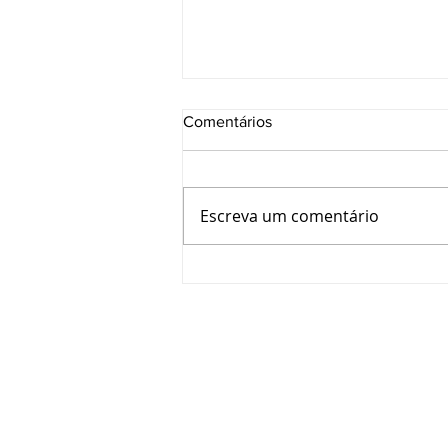
Comentários
Escreva um comentário
CRT-RS e SESI avançam em
parceria para ampliar
capacitação e oportunidades
aos Técnicos Industriais