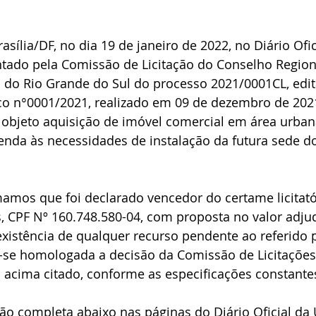
sília/DF, no dia 19 de janeiro de 2022, no Diário Ofic
ntado pela Comissão de Licitação do Conselho Region
s do Rio Grande do Sul do processo 2021/0001CL, edit
 n°0001/2021, realizado em 09 de dezembro de 2021,
 objeto aquisição de imóvel comercial em área urban
tenda às necessidades de instalação da futura sede d
amos que foi declarado vencedor do certame licitatór
, CPF Nº 160.748.580-04, com proposta no valor adju
existência de qualquer recurso pendente ao referido 
ra-se homologada a decisão da Comissão de Licitações
 acima citado, conforme as especificações constantes
ão completa abaixo nas páginas do Diário Oficial da 