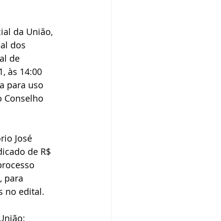
ial da União, 
al dos 
al de 
 às 14:00 
a para uso 
o Conselho 
io José 
dicado de R$ 
processo 
, para 
 no edital.
União: