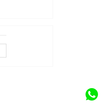
eto Integra CFT/CRTs
ove capacitação e
lece atuação integrada do
ema no CRT-RS