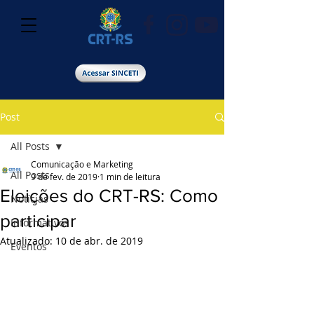
Post
All Posts
Comunicação e Marketing
All Posts
9 de fev. de 2019
1 min de leitura
Eleições do CRT-RS: Como
Notícias
participar
Informativos
Atualizado:
10 de abr. de 2019
Eventos