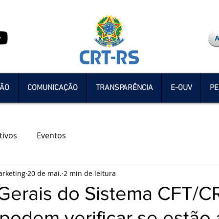
ÇÃO
COMUNICAÇÃO
TRANSPARÊNCIA
E-OUV
PE
tivos
Eventos
rketing
20 de mai.
2 min de leitura
 Gerais do Sistema CFT/C
 podem verificar se estão