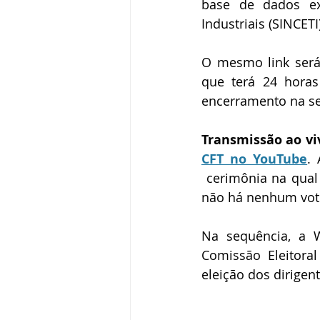
base de dados ex
Industriais (SINCET
O mesmo link será 
que terá 24 horas
encerramento na se
Transmissão ao viv
CFT no YouTube
.
 cerimônia na qual 
não há nenhum voto 
Na sequência, a W
Comissão Eleitora
eleição dos dirigen