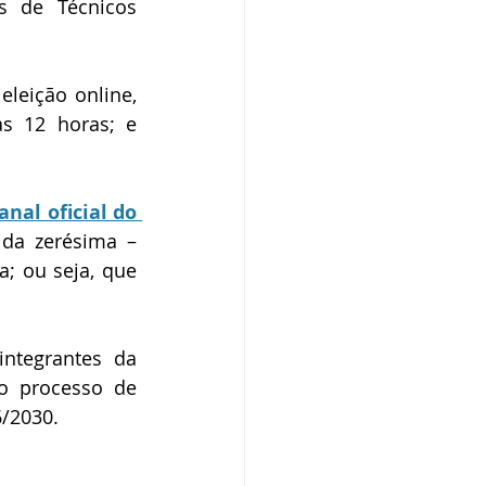
 de Técnicos 
leição online, 
s 12 horas; e 
anal oficial do 
 da zerésima –
; ou seja, que 
ntegrantes da 
o processo de 
6/2030.