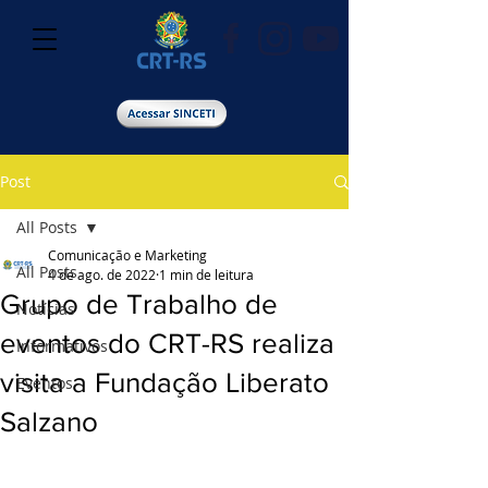
Post
All Posts
Comunicação e Marketing
All Posts
4 de ago. de 2022
1 min de leitura
Grupo de Trabalho de
Notícias
eventos do CRT-RS realiza
Informativos
visita a Fundação Liberato
Eventos
Salzano