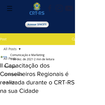
Post
All Posts
Comunicação e Marketing
All Posts
1 de dez. de 2021
2 min de leitura
II Capacitação dos
Notícias
Conselheiros Regionais é
Informativos
realizada durante o CRT-RS
Eventos
na sua Cidade