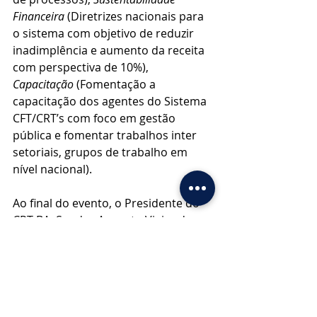
Financeira
 (Diretrizes nacionais para 
o sistema com objetivo de reduzir 
inadimplência e aumento da receita 
com perspectiva de 10%), 
Capacitação 
(Fomentação a 
capacitação dos agentes do Sistema 
CFT/CRT’s com foco em gestão 
pública e fomentar trabalhos inter 
setoriais, grupos de trabalho em 
nível nacional).
Ao final do evento, o Presidente do 
CRT-BA, Sandro Augusto Vieira da 
Silva, falou sobre a experiência de 
seu Conselho Regional com a 
Transformação Digital. "A pergunta 
que precisamos fazer é: para cada 
100 mil novos técnicos quantos 