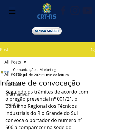
Post
All Posts
Comunicação e Marketing
All Posts
13 de jul. de 2021
1 min de leitura
Informe de convocação
Notícias
Seguindo os trâmites de acordo com 
Informativos
o pregão presencial nº 001/21, o 
Eventos
Conselho Regional dos Técnicos 
Industriais do Rio Grande do Sul 
convoca o portador do número nº 
506 a comparecer na sede do 