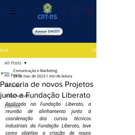
Post
All Posts
Comunicação e Marketing
All Posts
29 de mai. de 2023
1 min de leitura
Parceria de novos Projetos
Notícias
junto a Fundação Liberato
Informativos
Realizada na Fundação Liberato, a 
Eventos
reunião de alinhamento junto à 
coordenação dos cursos técnicos 
industriais da Fundação Liberato, teve 
como objetivo a criação de novos 