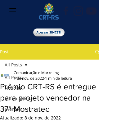
Post
All Posts
Comunicação e Marketing
All Posts
1 de nov. de 2022
1 min de leitura
Prêmio CRT-RS é entregue
Notícias
para projeto vencedor na
Informativos
37ª Mostratec
Eventos
Atualizado:
8 de nov. de 2022