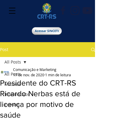
Post
All Posts
Comunicação e Marketing
All Posts
17 de nov. de 2020
1 min de leitura
Presidente do CRT-RS
Notícias
Ricardo Nerbas está de
Informativos
licença por motivo de
Eventos
saúde