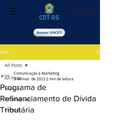
Post
All Posts
Comunicação e Marketing
All Posts
3 de mar. de 2023
2 min de leitura
Programa de
Notícias
Refinanciamento de Dívida
Informativos
Tributária
Eventos