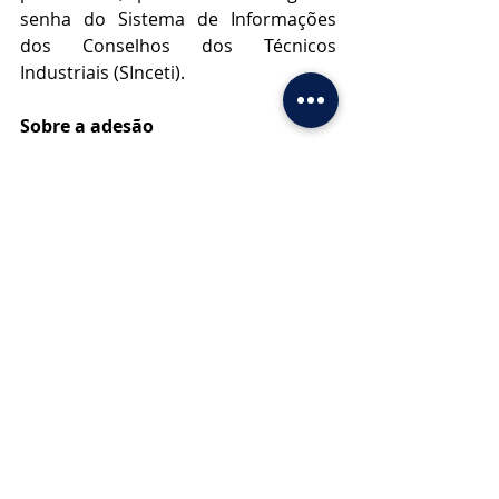
senha do Sistema de Informações 
dos Conselhos dos Técnicos 
Industriais (SInceti).
Sobre a adesão
O período de adesão ao Refis 2023 se 
estende até o dia 31 de dezembro de 
2023. A partir da próxima semana 
uma ferramenta 
online
 estará 
disponível – exclusivamente - no 
Sistema de Informações dos 
Conselhos dos Técnicos Industriais 
(Sinceti). O acesso ao ambiente 
profissional é realizado por meio de 
login e senha, individuais. Ao final do 
exercício anual os conselhos 
regionais que integram o Sistema 
CFT/CRTs, deverão encaminhar ao 