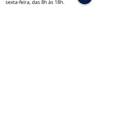
sexta-feira, das 8h às 18h.
Assista aos tutoriais nos links abaixo 
e saiba como registrar a candidatura 
para:
Diretorias executivas 
Conselheiros 
 Todas as publicações estão 
disponíveis no
Portal das Eleições
. 
Posts recentes
Ver tudo