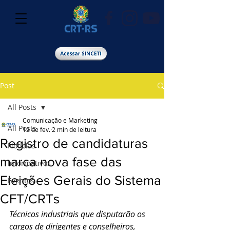
Post
All Posts
Comunicação e Marketing
All Posts
12 de fev.
2 min de leitura
Registro de candidaturas
Notícias
marca nova fase das
Informativos
Eleições Gerais do Sistema
Eventos
CFT/CRTs
Técnicos industriais que disputarão os 
cargos de dirigentes e conselheiros, 