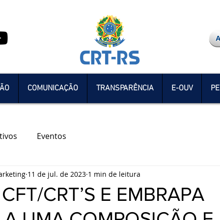
ÇÃO
COMUNICAÇÃO
TRANSPARÊNCIA
E-OUV
PE
tivos
Eventos
rketing
11 de jul. de 2023
1 min de leitura
 CFT/CRT’S E EMBRAPA
 A UMA COMPOSIÇÃO E