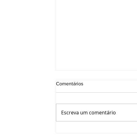
Comentários
Escreva um comentário
Projeto Integra CFT/CRTs
promove capacitação e