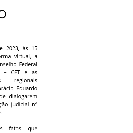
O
 2023, às 15 
rma virtual, a 
nselho Federal 
s – CFT e as 
s regionais 
rácio Eduardo 
de dialogarem 
ão judicial n° 
. 
s fatos que 