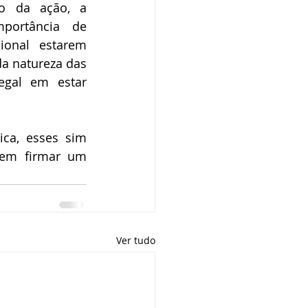
o da ação, a 
portância de 
onal estarem 
a natureza das 
egal em estar 
ca, esses sim 
 em firmar um 
Ver tudo