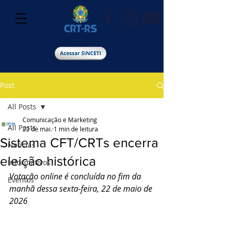
Post
All Posts
Comunicação e Marketing
All Posts
22 de mai.
1 min de leitura
Sistema CFT/CRTs encerra
Notícias
eleição histórica
Informativos
Votação online é concluída no fim da 
Eventos
manhã dessa sexta-feira, 22 de maio de 
2026