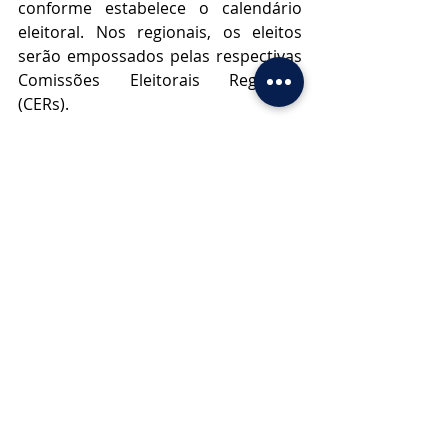
conforme estabelece o calendário 
eleitoral. Nos regionais, os eleitos 
serão empossados pelas respectivas 
Comissões Eleitorais Regionais 
(CERs).
Clique aqui e veja o resultado 
preliminar.
Posts recentes
Ver tudo