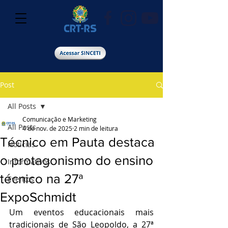
Post
All Posts
Comunicação e Marketing
All Posts
4 de nov. de 2025
2 min de leitura
Técnico em Pauta destaca
Notícias
o protagonismo do ensino
Informativos
técnico na 27ª
Eventos
ExpoSchmidt
Um eventos educacionais mais 
tradicionais de São Leopoldo, a 27ª 