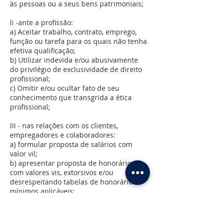
às pessoas ou a seus bens patrimoniais;
li -ante a profissão:
a) Aceitar trabalho, contrato, emprego,
função ou tarefa para os quais não tenha
efetiva qualificação;
b) Utilizar indevida e/ou abusivamente
do privilégio de exclusividade de direito
profissional;
c) Omitir e/ou ocultar fato de seu
conhecimento que transgrida a ética
profissional;
III - nas relações com os clientes,
empregadores e colaboradores:
a) formular proposta de salários com
valor vil;
b) apresentar proposta de honorários
com valores vis, extorsivos e/ou
desrespeitando tabelas de honorários
mínimos aplicáveis;
c) usar de artifícios ou expedientes
enganosos para a obtenção de vantagens
indevidas, ganhos marginais ou