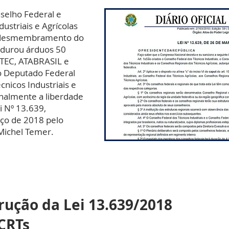
nselho Federal e
ustriais e Agrícolas
o desmembramento do
durou árduos 50
ENTEC, ATABRASIL e
o Deputado Federal
cnicos Industriais e
inalmente a liberdade
i Nº 13.639,
ço de 2018 pelo
Michel Temer.
rução da Lei 13.639/2018
/CRTs