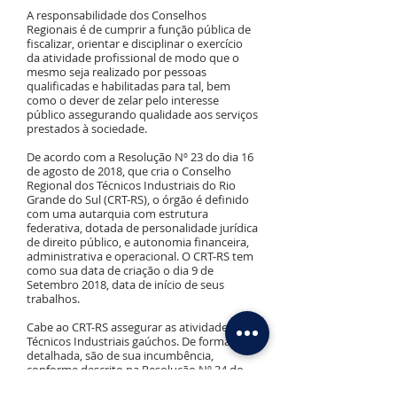
A responsabilidade dos Conselhos
Regionais é de cumprir a função pública de
fiscalizar, orientar e disciplinar o exercício
da atividade profissional de modo que o
mesmo seja realizado por pessoas
qualificadas e habilitadas para tal, bem
como o dever de zelar pelo interesse
público assegurando qualidade aos serviços
prestados à sociedade.
De acordo com a Resolução Nº 23 do dia 16
de agosto de 2018, que cria o Conselho
Regional dos Técnicos Industriais do Rio
Grande do Sul (CRT-RS), o órgão é definido
com uma autarquia com estrutura
federativa, dotada de personalidade jurídica
de direito público, e autonomia financeira,
administrativa e operacional. O CRT-RS tem
como sua data de criação o dia 9 de
Setembro 2018, data de início de seus
trabalhos.
Cabe ao CRT-RS assegurar as atividades dos
Técnicos Industriais gaúchos. De forma mais
detalhada, são de sua incumbência,
conforme descrito na Resolução Nº 34 do
dia 25 de outubro de 2018, o Registro de