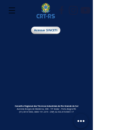
Conselho Regional dos Técnicos Industriais do Rio Grande do Sul
Avenida Borges de Medeiros, 308 - 15º Andar - Porto Alegre/RS
(51) 3014 9300
,
0800 191 2319
-
CNPJ
32.533.415
/0001-17