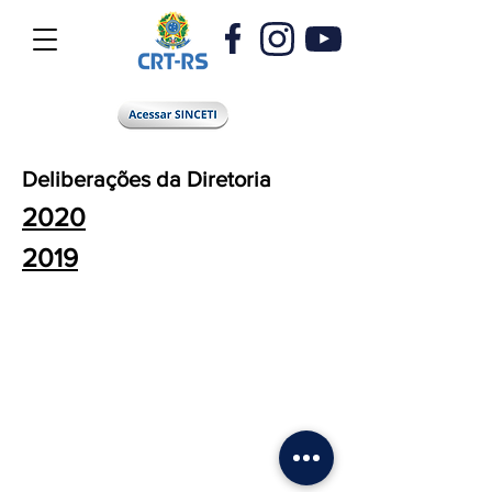
Deliberações da Diretoria
2020
2019
Conselho Regional dos Técnicos Industriais do Rio Grande do Sul
Avenida Borges de Medeiros, 308 - 15º Andar - Porto Alegre/RS
(51) 3014 9300
,
0800 191 2319
-
CNPJ
32.533.415
/0001-17