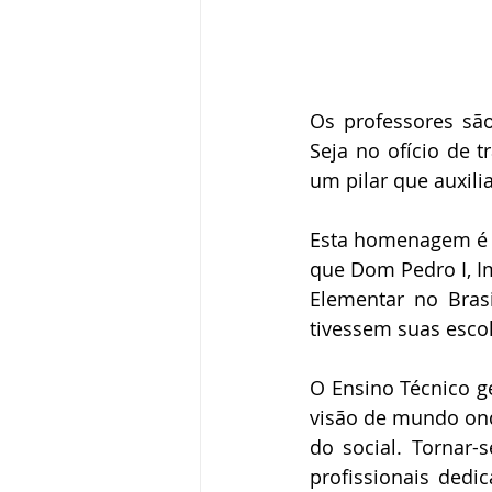
Os professores são 
Seja no ofício de t
um pilar que auxili
Esta homenagem é r
que Dom Pedro I, Im
Elementar no Brasi
tivessem suas escol
O Ensino Técnico g
visão de mundo onde
do social. Tornar-
profissionais dedi