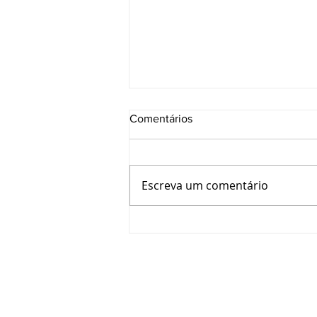
Comentários
Escreva um comentário
CRT-RS e SESI avançam em
parceria para ampliar
capacitação e oportunidades
aos Técnicos Industriais